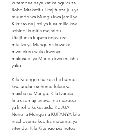
kutembea naye katika nguvu za
Roho Mtakatifu. Utajifunza juu ya
muundo wa Mungu kwa jamii ya
Kikristo na jinsi ya kuvumilia kwa
ushindi kupitia majaribu.
Utajifunza kupata nguvu za
miujiza ya Mungu na kuweka
mwelekeo wako kwenye
makusudi ya Mungu kwa maisha
yako.
Kila Kitengo cha kozi hii humba
kwa undani sehemu fulani ya
maisha na Mungu. Kila Darasa
lina usomaji anuwai na mazoezi
ya kiroho kukusaidia KUJUA
Neno la Mungu na KUFANYA kile
inachosema kupitia matumizi ya
vitendo. Kila Kitengo pia hutoa