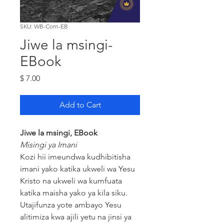
SKU: WB-Corn-EB
Jiwe la msingi-
EBook
Price
$ 7.00
Add to Cart
Jiwe la msingi, EBook
Misingi ya Imani
Kozi hii imeundwa kudhibitisha
imani yako katika ukweli wa Yesu
Kristo na ukweli wa kumfuata
katika maisha yako ya kila siku.
Utajifunza yote ambayo Yesu
alitimiza kwa ajili yetu na jinsi ya