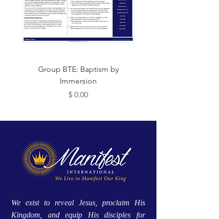
Group BTE: Baptism by
Group BTE: Abide i
Immersion
Price
$ 0.00
We exist to reveal Jesus, proclaim His
Kingdom, and equip His disciples for