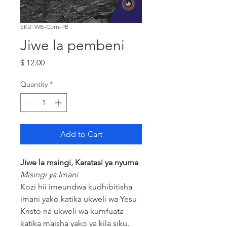
SKU: WB-Corn-PB
Jiwe la pembeni
Price
$ 12.00
Quantity
*
Add to Cart
Jiwe la msingi, Karatasi ya nyuma
Misingi ya Imani
Kozi hii imeundwa kudhibitisha
imani yako katika ukweli wa Yesu
Kristo na ukweli wa kumfuata
katika maisha yako ya kila siku.