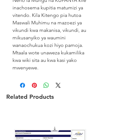
Neno la Mungu na KUFANYA kile
inachosema kupitia matumizi ya
vitendo. Kila Kitengo pia hutoa
Maswali Muhimu na mazoezi ya
vikundi kwa makanisa, vikundi, au
mikusanyiko ya waumini
wanaochukua kozi hiyo pamoja.
Mtaala wote unaweza kukamilika
kwa wiki sita au kwa kasi yako
mwenyewe.
Related Products