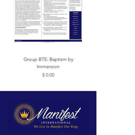
Group BTE: Baptism by
Group BTE: Abide i
Immersion
Price
$ 0.00