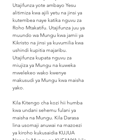
Utajifunza yote ambayo Yesu
alitimiza kwa ajili yetu na jinsi ya
kutembea naye katika nguvu za
Roho Mtakatifu. Utajifunza juu ya
muundo wa Mungu kwa jamii ya
Kikristo na jinsi ya kuvumilia kwa
ushindi kupitia majaribu.
Utajifunza kupata nguvu za
miujiza ya Mungu na kuweka
mwelekeo wako kwenye
makusudi ya Mungu kwa maisha
yako.
Kila Kitengo cha kozi hii humba
kwa undani sehemu fulani ya
maisha na Mungu. Kila Darasa
lina usomaji anuwai na mazoezi
ya kiroho kukusaidia KUJUA